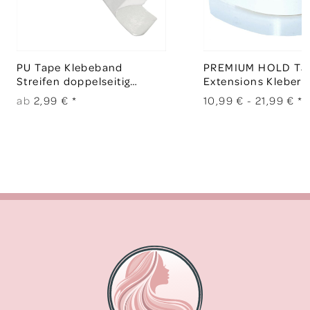
PU Tape Klebeband
PREMIUM HOLD Tap
Streifen doppelseitig
Extensions Klebero
transparent 10 x 4 cm
ab
2,99 €
*
10,99 € -
21,99 €
*