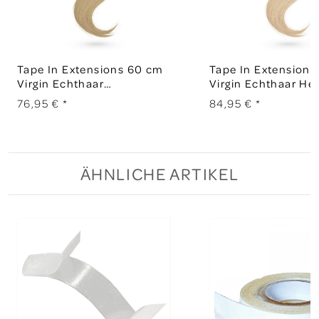
Tape In Extensions 60 cm
Tape In Extension
Virgin Echthaar
Virgin Echthaar He
Naturblond 14
613
76,95 €
*
84,95 €
*
ÄHNLICHE ARTIKEL