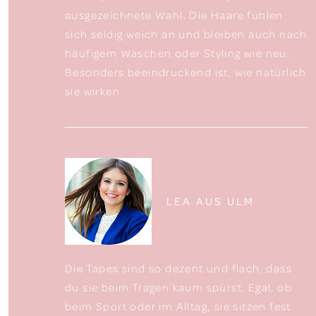
ausgezeichnete Wahl. Die Haare fühlen
sich seidig weich an und bleiben auch nach
häufigem Waschen oder Styling wie neu.
Besonders beeindruckend ist, wie natürlich
sie wirken
LEA AUS ULM
Die Tapes sind so dezent und flach, dass
du sie beim Tragen kaum spürst. Egal, ob
beim Sport oder im Alltag, sie sitzen fest