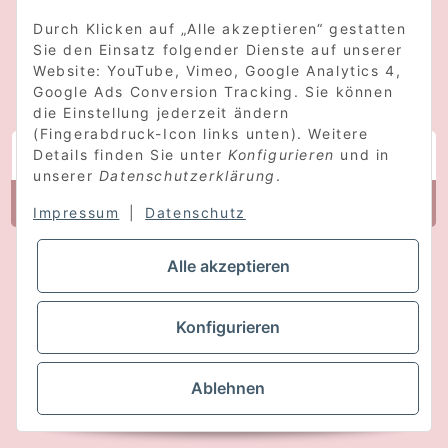
Durch Klicken auf „Alle akzeptieren“ gestatten
Sie den Einsatz folgender Dienste auf unserer
Website: YouTube, Vimeo, Google Analytics 4,
Google Ads Conversion Tracking. Sie können
NEWSLETTER ABONNIEREN
die Einstellung jederzeit ändern
(Fingerabdruck-Icon links unten). Weitere
Details finden Sie unter
Konfigurieren
und in
unserer
Datenschutzerklärung
.
Abonnieren
Impressum
|
Datenschutz
Bitte senden Sie mir entsprechend Ihrer
Alle akzeptieren
Datenschutzerklärung
regelmäßig und jederzeit
widerruflich Informationen zu Ihrem Produktsortiment
Konfigurieren
per E-Mail zu.
Ablehnen