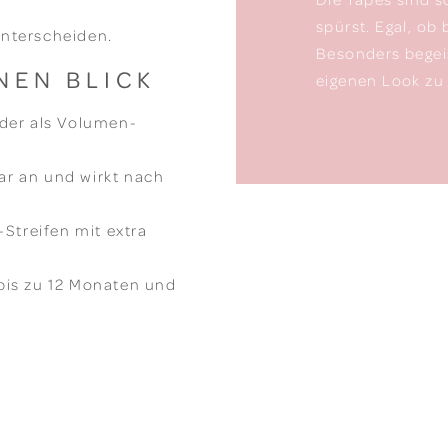
spürst. Egal, ob 
nterscheiden.
Besonders begeis
NEN BLICK
eigenen Look zu 
oder als Volumen-
ar an und wirkt nach
Streifen mit extra
bis zu 12 Monaten und