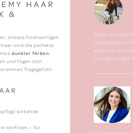
 REMY HAAR
K &
Wenn du nach ho
en: Unsere hochwertigen
Hairproducts ein
Haar sind die perfekte
weich an und bl
emlos
dunkler färben
,
neu. Besonders b
 an und fügen sich
ngenehmes Tragegefühl
HAAR
epflegt wirkende
n Verfilzen – für
Die Tapes sind s