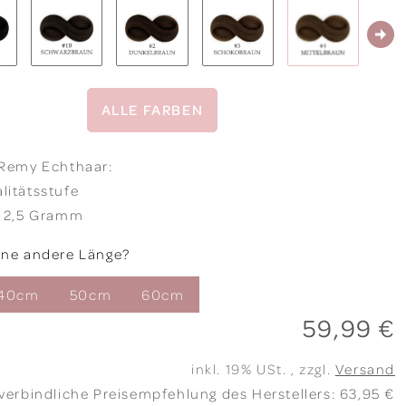
ALLE FARBEN
 Remy Echthaar:
litätsstufe
a 2,5 Gramm
ine andere Länge?
40cm
50cm
60cm
59,99 €
inkl. 19% USt. , zzgl.
Versand
verbindliche Preisempfehlung des Herstellers
:
63,95 €