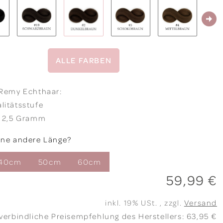
ALLE FARBEN
 Remy Echthaar:
litätsstufe
a 2,5 Gramm
ine andere Länge?
40cm
50cm
60cm
59,99 €
inkl. 19% USt. , zzgl.
Versand
verbindliche Preisempfehlung des Herstellers
:
63,95 €