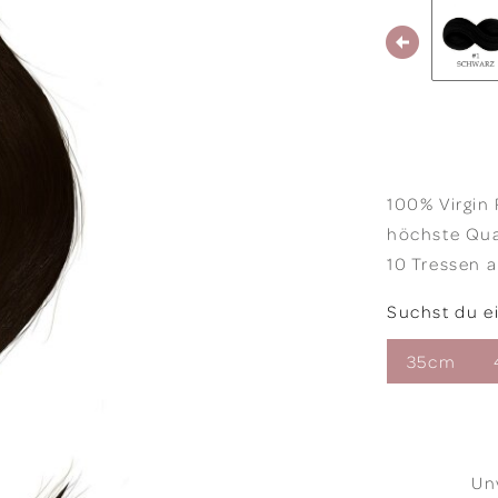
100% Virgin
höchste Qua
10 Tressen 
Suchst du e
35cm
Un