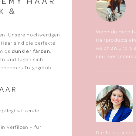
 REMY HAAR
K &
Wenn du nach ho
en: Unsere hochwertigen
Hairproducts ein
Haar sind die perfekte
weich an und bl
emlos
dunkler färben
,
neu. Besonders b
 an und fügen sich
ngenehmes Tragegefühl
HAAR
epflegt wirkende
n Verfilzen – für
Die Tapes sind s