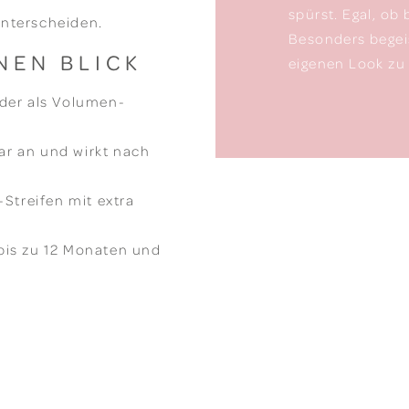
spürst. Egal, ob 
nterscheiden.
Besonders begeis
NEN BLICK
eigenen Look zu 
oder als Volumen-
ar an und wirkt nach
Streifen mit extra
bis zu 12 Monaten und