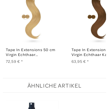
Tape In Extensions 50 cm
Tape In Extensions
Virgin Echthaar
Virgin Echthaar Ka
Mittelblond 18
06
72,59 €
*
63,95 €
*
ÄHNLICHE ARTIKEL