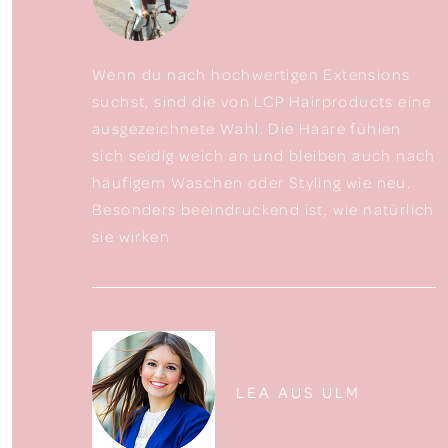
Wenn du nach hochwertigen Extensions
suchst, sind die von LCP Hairproducts eine
ausgezeichnete Wahl. Die Haare fühlen
sich seidig weich an und bleiben auch nach
häufigem Waschen oder Styling wie neu.
Besonders beeindruckend ist, wie natürlich
sie wirken
LEA AUS ULM