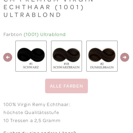
ECHTHAAR (1001)
ULTRABLOND
Farbton
(1001) Ultrablond
ALLE FARBEN
100% Virgin Remy Echthaar:
höchste Qualitätsstufe
10 Tressen a 2,5 Gramm